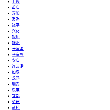
上饶
重庆
濮阳
澄海
饶平
兴化
银川
饶阳
张家港
张家界
安庆
连云港
如皋
龙游
瑞安
乐亭
宜都
英德
黄桥